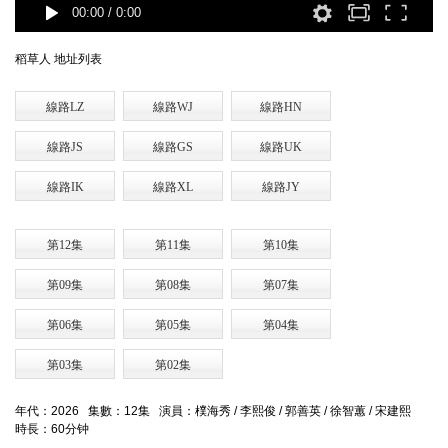
00:00
/
0:00
稻草人 地址列表
線路LZ
線路WJ
線路HN
線路JS
線路GS
線路UK
線路IK
線路XL
線路JY
第12集
第11集
第10集
第09集
第08集
第07集
第06集
第05集
第04集
第03集
第02集
年代：2026 集數：12集 演員：樸海秀 / 李熙俊 / 郭善英 / 徐智蕙 / 宋建熙
時長：60分钟