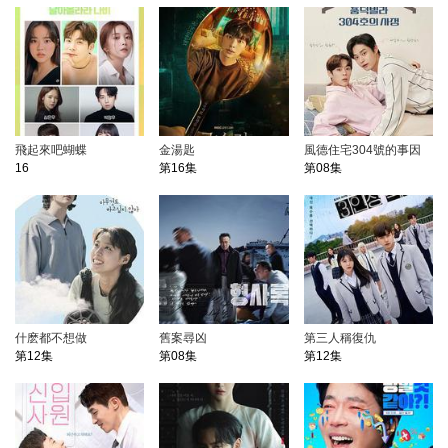
飛起來吧蝴蝶
金湯匙
風德住宅304號的事因
16
第16集
第08集
什麽都不想做
舊案尋凶
第三人稱復仇
第12集
第08集
第12集