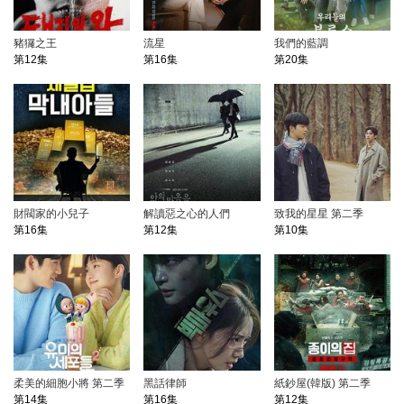
豬玀之王
流星
我們的藍調
第12集
第16集
第20集
財閥家的小兒子
解讀惡之心的人們
致我的星星 第二季
第16集
第12集
第10集
柔美的細胞小將 第二季
黑話律師
紙鈔屋(韓版) 第二季
第14集
第16集
第12集