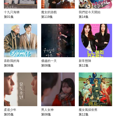
十九只海獺
魔女的游戲
我們從今天開始
第01集
第119集
第14集
喜歡我的海
優越的一天
新常態陣
第08集
第08集
第12集
柔道少年
男人女神
魔女風採依舊
第05集
第08集
第12集