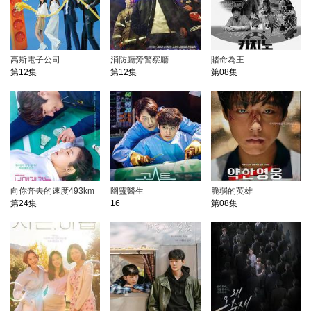
高斯電子公司
消防廳旁警察廳
賭命為王
第12集
第12集
第08集
向你奔去的速度493km
幽靈醫生
脆弱的英雄
第24集
16
第08集