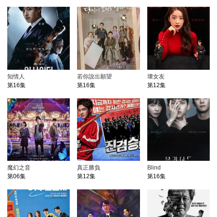
知情人
若你說出願望
壞女友
第16集
第16集
第12集
魔幻之音
真正勝負
Blind
第06集
第12集
第16集