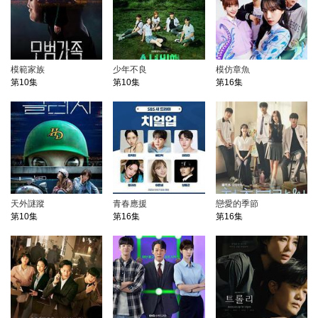
模範家族
少年不良
模仿章魚
第10集
第10集
第16集
天外謎蹤
青春應援
戀愛的季節
第10集
第16集
第16集