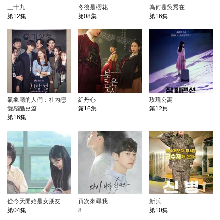
三十九
冬後是櫻花
為何是吳秀在
第12集
第08集
第16集
氣象廳的人們：社內戀
紅丹心
玫瑰公寓
愛殘酷史篇
第16集
第12集
第16集
從今天開始是女朋友
再次來尋我
新兵
第04集
8
第10集