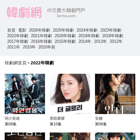
首頁
電影
2026年韓劇
2025年韓劇
2024年韓劇
2023年韓劇
2022年韓劇
2021年韓劇
2020年韓劇
2019年韓劇
2018年韓劇
2017年韓劇
2016年韓劇
2015年韓劇
2014年
2013年
2012年
2011年
2010年
2010年前
韓劇網首頁
2022年韓劇
>
弱小英雄
黑暗榮耀
安娜
第08集
第10集
第06集