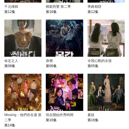
千元律師
模範刑警 第二季
爭鋒相辯
第12集
第16集
第12集
命定之人
身價
令我心動的女孩
第08集
第06集
第05集
Missing：他們存在過 第
現在開始作秀時間
夏娃
二季
第16集
第16集
第14集