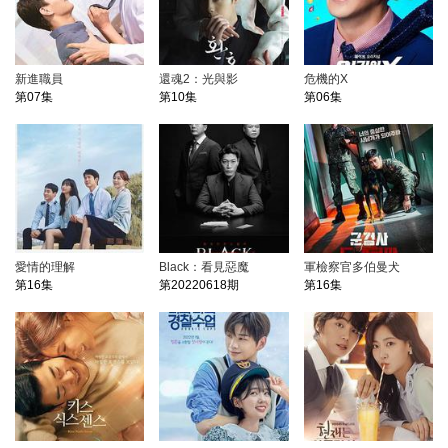
新進職員
還魂2：光與影
危機的X
第07集
第10集
第06集
愛情的理解
Black：看見惡魔
軍檢察官多伯曼犬
第16集
第20220618期
第16集