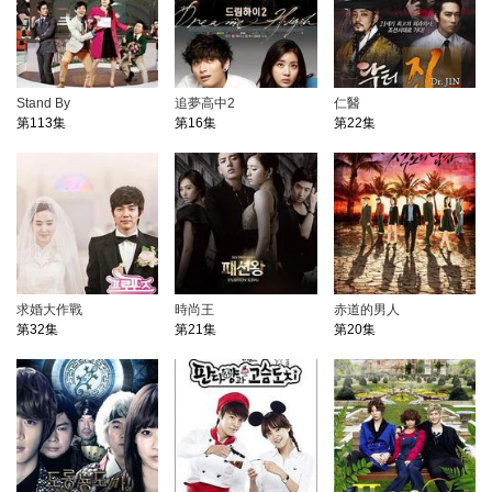
Stand By
追夢高中2
仁醫
第113集
第16集
第22集
求婚大作戰
時尚王
赤道的男人
第32集
第21集
第20集