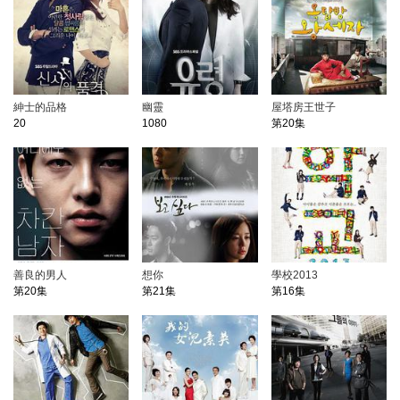
紳士的品格
幽靈
屋塔房王世子
20
1080
第20集
善良的男人
想你
學校2013
第20集
第21集
第16集