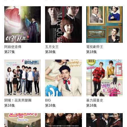
阿娘使道傳
五月女王
電視劇帝王
第27集
第38集
第18集
閉嘴！花美男樂團
BIG
暴力羅曼史
第16集
第16集
第16集