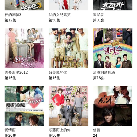
神的測驗3
我的女兒素英
追蹤者
第12集
第50集
第01集
需要浪漫2012
致美麗的你
清潭洞愛麗絲
第16集
第16集
第16集
愛情雨
順藤而上的你
信義
第20集
第50集
24