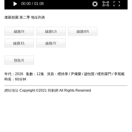
00:00
/
01:08
僵屍校園 第二季 地址列表
線路JS
線路GS
線路HN
線路XL
線路JY
預告片
年代：2026 集數：12集 演員：樸持厚 / 尹燦榮 / 趙怡賢 / 樸所羅門 / 李珉載
時長：60分钟
網站地址
Copyright ©2021
韓劇網
All Rights Reserved