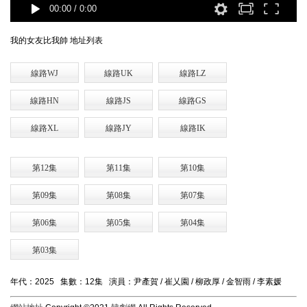
00:00
/
0:00
我的女友比我帥 地址列表
線路WJ
線路UK
線路LZ
線路HN
線路JS
線路GS
線路XL
線路JY
線路IK
第12集
第11集
第10集
第09集
第08集
第07集
第06集
第05集
第04集
第03集
年代：2025 集數：12集 演員：尹產賀 / 崔乂園 / 柳政厚 / 金智雨 / 李素媛