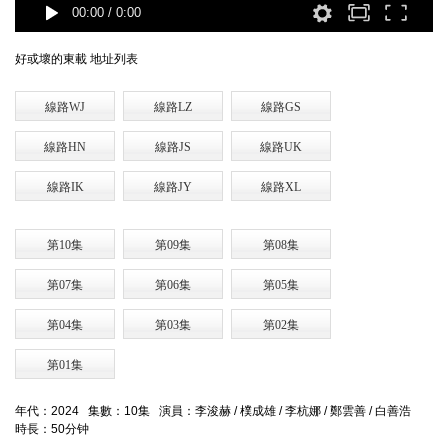
00:00
/
0:00
好或壞的東載 地址列表
線路WJ
線路LZ
線路GS
線路HN
線路JS
線路UK
線路IK
線路JY
線路XL
第10集
第09集
第08集
第07集
第06集
第05集
第04集
第03集
第02集
第01集
年代：2024 集數：10集 演員：李浚赫 / 樸成雄 / 李杭娜 / 鄭雲善 / 白善浩
時長：50分钟