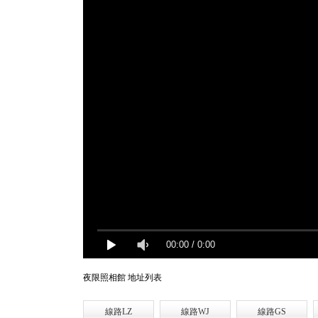
00:00
/
0:00
夜限照相館 地址列表
線路LZ
線路WJ
線路GS