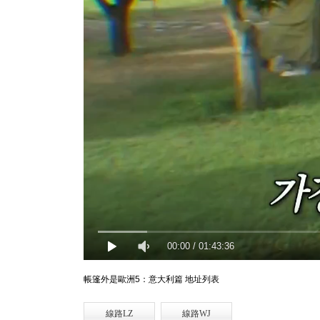
00:00
/
01:43:36
帳篷外是歐洲5：意大利篇 地址列表
線路LZ
線路WJ