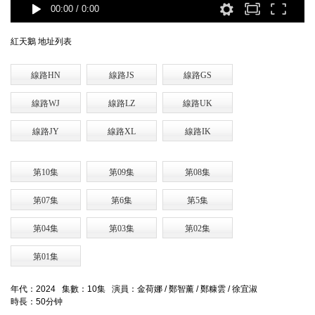
00:00
/
0:00
紅天鵝 地址列表
線路HN
線路JS
線路GS
線路WJ
線路LZ
線路UK
線路JY
線路XL
線路IK
第10集
第09集
第08集
第07集
第6集
第5集
第04集
第03集
第02集
第01集
年代：2024 集數：10集 演員：金荷娜 / 鄭智薰 / 鄭糠雲 / 徐宜淑
時長：50分钟