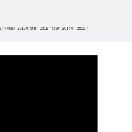
017年韓劇
2016年韓劇
2015年韓劇
2014年
2013年