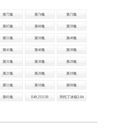
第75集
第74集
第73集
第65集
第60集
第59集
第51集
第50集
第49集
第41集
第40集
第39集
第31集
第30集
第29集
第21集
第20集
第19集
第11集
第10集
第09集
第01集
E49.251130
拜托了冰箱2-04