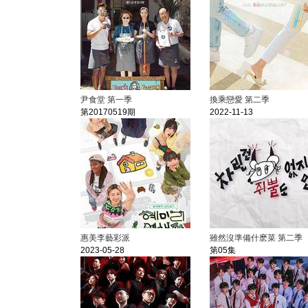
尹食堂 第一季
換乘戀愛 第二季
第20170519期
2022-11-13
惠美李藝彩派
雖然沒準備什麽菜 第二季
2023-05-28
第05集