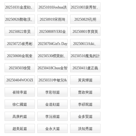
20251031金度勛、
20251010Joshua洪
20251003裴秀智、
金永大
知秀
李周英
20250926鄭敬淏、
20250919宋雨琦
20250829孔明
趙宇鎮
20250822章昊
20250808YERI金
20250801李寶英
藝琳
20250725崔秀彬
20250704Girl's Day
20250613Aiki、
Leejung
20250606金珉奎
20250530樸寶劍、
20250516魔鬼的計
金所泫
謀2
20250503徐賢
20250418Chuu金智
20250411盧正義
雨
20250404WOOZI
20250331申敏兒&
黃寅燁篇
李知勛
李惠利
崔韓率篇
李彩領篇
曹政奭篇
徐仁國篇
金道勛篇
李碩珉篇
高庚杓篇
李沅禧篇
金多賢篇
趙美延篇
金永大篇
洪知秀篇