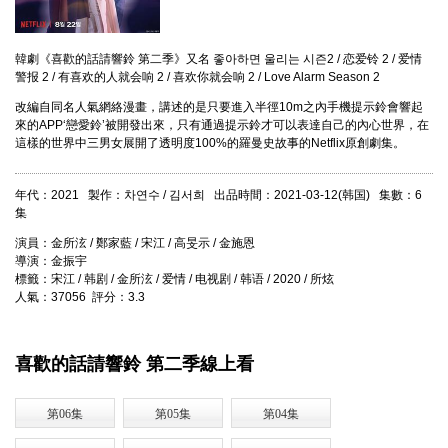
韓劇《喜歡的話請響鈴 第二季》又名 좋아하면 울리는 시즌2 / 恋爱铃 2 / 爱情
警报 2 / 有喜欢的人就会响 2 / 喜欢你就会响 2 / Love Alarm Season 2
改編自同名人氣網絡漫畫，講述的是只要進入半徑10m之內手機提示鈴會響起
來的APP‘戀愛鈴’被開發出來，只有通過提示鈴才可以表達自己的內心世界，在
這樣的世界中三男女展開了透明度100%的羅曼史故事的Netflix原創劇集。
年代：2021 製作：차연수 / 김서희 出品時間：2021-03-12(韩国) 集數：6
集
演員：金所泫 / 鄭家藍 / 宋江 / 高旻示 / 金施恩
導演：金振宇
標籤：宋江 / 韩剧 / 金所泫 / 爱情 / 电视剧 / 韩语 / 2020 / 所炫
人氣：37056 評分：3.3
喜歡的話請響鈴 第二季線上看
第06集
第05集
第04集