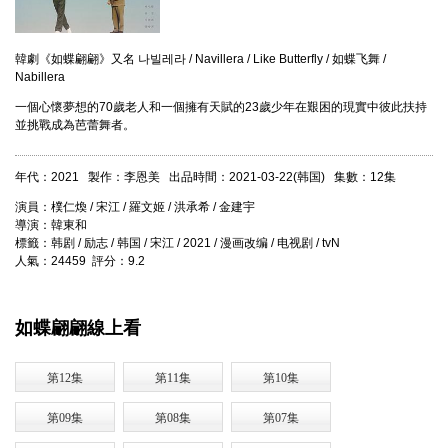
韓劇《如蝶翩翩》又名 나빌레라 / Navillera / Like Butterfly / 如蝶飞舞 /
Nabillera
一個心懷夢想的70歲老人和一個擁有天賦的23歲少年在艱困的現實中彼此扶持
並挑戰成為芭蕾舞者。
年代：2021 製作：李恩美 出品時間：2021-03-22(韩国) 集數：12集
演員：樸仁煥 / 宋江 / 羅文姬 / 洪承希 / 金建宇
導演：韓東和
標籤：韩剧 / 励志 / 韩国 / 宋江 / 2021 / 漫画改编 / 电视剧 / tvN
人氣：24459 評分：9.2
如蝶翩翩線上看
第12集
第11集
第10集
第09集
第08集
第07集