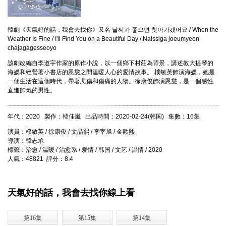
韓劇《天氣好的話，我會去找你》又名 날씨가 좋으면 찾아가겠어요 / When the
Weather Is Fine / I'll Find You on a Beautiful Day / Nalssiga joeumyeon
chajagagesseoyo
該劇改編自李道宇作家的原作小說，以一個鄉下村莊為背景，講述教大提琴的
海媛和經營著小書店的恩燮之間溫暖人心的愛情故事。 樸敏英飾演海媛，她是
一個生活在這個時代，帶著悲傷和傷痛的人物。徐康俊飾演恩燮，是一個感性
直進帥氣的男性。
年代：2020 製作：韓佳嵐 出品時間：2020-02-24(韩国) 集數：16集
演員：樸敏英 / 徐康俊 / 文晶熙 / 李宰旭 / 金歡熙
導演：韓志承
標籤：治愈 / 温暖 / 治愈系 / 爱情 / 韩国 / 文艺 / 温情 / 2020
人氣：48821 評分：8.4
天氣好的話，我會去找你線上看
第16集
第15集
第14集