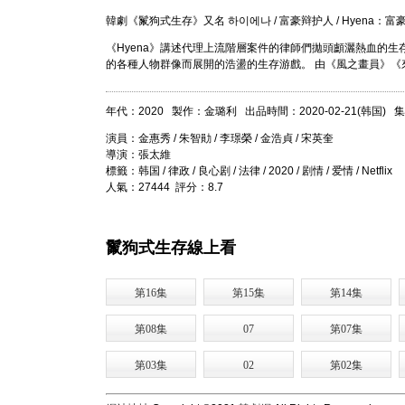
韓劇《鬣狗式生存》又名 하이에나 / 富豪辩护人 / Hyena：富豪辩护
《Hyena》講述代理上流階層案件的律師們拋頭顱灑熱血的
的各種人物群像而展開的浩盪的生存游戲。 由《風之畫員》《
年代：2020 製作：金璐利 出品時間：2020-02-21(韩国) 
演員：金惠秀 / 朱智勛 / 李璟榮 / 金浩貞 / 宋英奎
導演：張太維
標籤：韩国 / 律政 / 良心剧 / 法律 / 2020 / 剧情 / 爱情 / Netflix
人氣：27444 評分：8.7
鬣狗式生存線上看
第16集
第15集
第14集
第08集
07
第07集
第03集
02
第02集