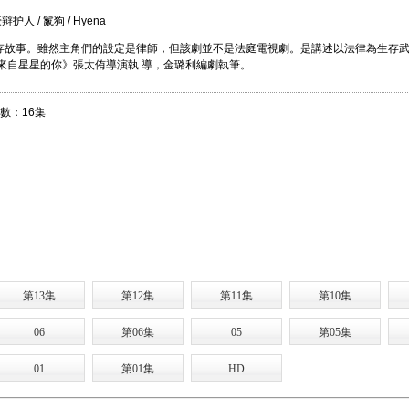
人 / 鬣狗 / Hyena
生存故事。雖然主角們的設定是律師，但該劇並不是法庭電視劇。是講述以法律為生存
來自星星的你》張太侑導演執 導，金璐利編劇執筆。
集數：16集
第13集
第12集
第11集
第10集
06
第06集
05
第05集
01
第01集
HD