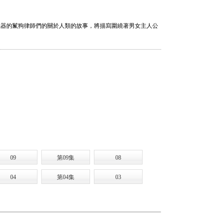
武器的鬣狗律師們的關於人類的故事，將描寫圍繞著男女主人公
09
第09集
08
04
第04集
03