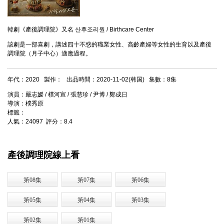
韓劇《產後調理院》又名 산후조리원 / Birthcare Center
該劇是一部喜劇，講述四十不惑的職業女性、高齡產婦等女性的生育以及產後
調理院（月子中心）適應過程。
年代：2020 製作： 出品時間：2020-11-02(韩国) 集數：8集
演員：嚴志媛 / 樸河宣 / 張慧珍 / 尹博 / 鄭成日
導演：樸秀原
標籤：
人氣：24097 評分：8.4
產後調理院線上看
第08集
第07集
第06集
第05集
第04集
第03集
第02集
第01集