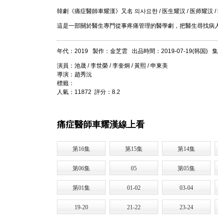
韓劇《痛症醫師車耀漢》又名 의사요한 / 医生耀汉 / 医师耀汉 / 医生约翰 
這是一部關於醫生專門從事疼痛管理的醫學劇，把醫生尋找病
年代：2019 製作：金芝雲 出品時間：2019-07-19(韩国) 
演員：池晟 / 李世榮 / 李奎炯 / 黃熙 / 申東美
導演：趙秀沅
標籤：
人氣：11872 評分：8.2
痛症醫師車耀漢線上看
第16集
第15集
第14集
第06集
05
第05集
第01集
01-02
03-04
19-20
21-22
23-24