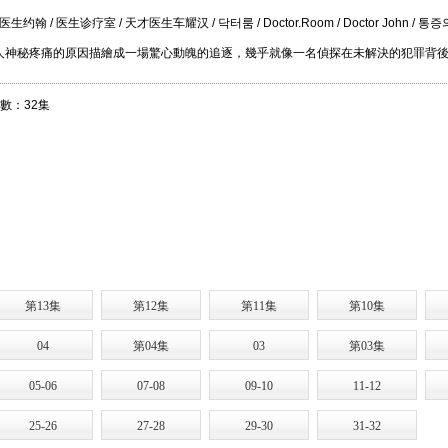
/ 医生诊疗室 / 天才医生车耀汉 / 닥터룸 / Doctor.Room / Doctor John / 통
人神秘疼痛的原因描繪成一場驚心動魄的追逐，幾乎就像一名偵探在未解決的犯罪背
集數：32集
第13集
第12集
第11集
第10集
04
第04集
03
第03集
05-06
07-08
09-10
11-12
25-26
27-28
29-30
31-32