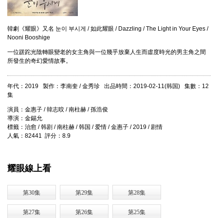
韓劇《耀眼》又名 눈이 부시게 / 如此耀眼 / Dazzling / The Light in Your Eyes /
Nooni Booshige
一位蹉跎光陰轉眼變老的女主角與一位幾乎放棄人生而虛度時光的男主角之間
所發生的奇幻愛情故事。
年代：2019 製作：李南奎 / 金秀珍 出品時間：2019-02-11(韩国) 集數：12
集
演員：金惠子 / 韓志旼 / 南柱赫 / 孫浩俊
導演：金錫允
標籤：治愈 / 韩剧 / 南柱赫 / 韩国 / 爱情 / 金惠子 / 2019 / 剧情
人氣：82441 評分：8.9
耀眼線上看
第30集
第29集
第28集
第27集
第26集
第25集