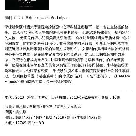
韓劇《Life》又名 라이프 / 生命 / Laipeu
李棟旭飾演相國大學醫院急診醫療中心專科醫生藝鎮宇，是一名註重醫德的醫
生。 曹承佑飾演相國大學醫院總括社長具勝孝，他是認為數據高於一切的冷酷
的人物。 元真兒飾演小兒科負責人李晚霞。 劉在明飾演相國大學胸外科中心主
任周景文，他對胸外科有自信心，並有著醫生的使命感，和新上任的相國大學
醫院總括社長具勝孝就醫院的運營方式等對立。 文素利飾演相國大學神經外科
中心主任吳世華，是在醫生父母培養下的金鑰匙，她以自己的職業和能力為
傲，充滿野心想成為業界No.1. 李奎炯飾演藝鎮宇（ 李棟旭飾）的弟弟藝善
宇，他是在健康保險審查委員會評價院工作的整形科專門醫生，小時候爸爸因
為車禍去世，他腿部有殘疾。 千虎珍飾演相國大學醫院院長兼精神科醫生李寶
勛。 該劇由執筆過《 秘密森林 》的 李秀妍 編劇 +《 名不虛傳 》、《Dear My
Friends》導演聯合打造，是一部講述醫院...
年代：2018 製作：李秀妍 出品時間：2018-07-23(韩国) 集數：16集
演員：曹承佑 / 李棟旭 / 劉宰明 / 文素利 / 元真兒
導演：洪忠燦
標籤：韩剧 / 医疗 / 韩国 / 悬疑 / 2018 / 剧情 / 电视剧 / 医疗剧
人氣：17749 評分：8.0