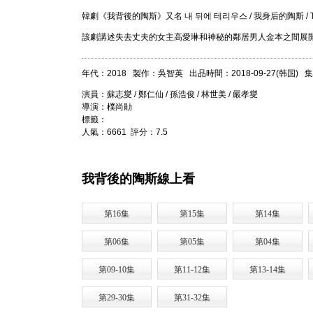
韓劇《我背後的陶斯》又名 내 뒤에 테리우스 / 我身后的陶斯 / Terius Beh
該劇講述失去丈夫的女主高愛琳和神秘的鄰居男人金本之間展
年代：2018 製作：吳智英 出品時間：2018-09-27(韩国) 
演員：蘇志燮 / 鄭仁仙 / 孫浩俊 / 林世美 / 嚴孝燮
導演：樸尚勛
標籤：
人氣：6661 評分：7.5
我背後的陶斯線上看
第16集
第15集
第14集
第06集
第05集
第04集
第09-10集
第11-12集
第13-14集
第29-30集
第31-32集